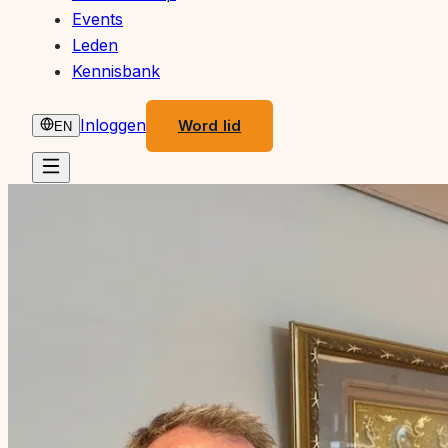
Events
Leden
Kennisbank
Inloggen
Word lid
EN