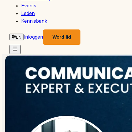
Events
Leden
Kennisbank
Inloggen
Word lid
EN